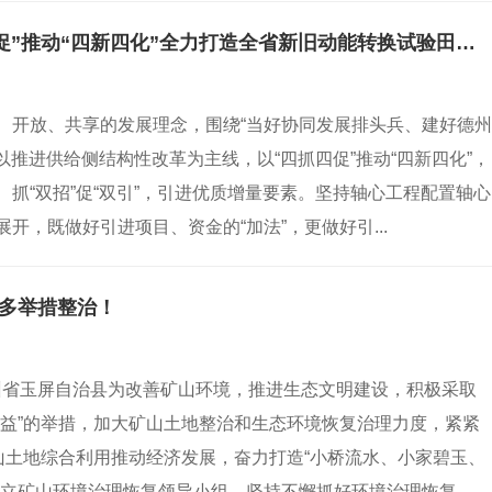
区域经济丨德州经济技术开发区以“四抓四促”推动“四新四化”全力打造全省新旧动能转换试验田、先行区
、开放、共享的发展理念，围绕“当好协同发展排头兵、建好德州
以推进供给侧结构性改革为主线，以“四抓四促”推动“四新四化”，
抓“双招”促“双引”，引进优质增量要素。坚持轴心工程配置轴心
，既做好引进项目、资金的“加法”，更做好引...
河多举措整治！
贵州省玉屏自治县为改善矿山环境，推进生态文明建设，积极采取
受益”的举措，加大矿山土地整治和生态环境恢复治理力度，紧紧
山土地综合利用推动经济发展，奋力打造“小桥流水、小家碧玉、
立矿山环境治理恢复领导小组，坚持不懈抓好环境治理恢复...