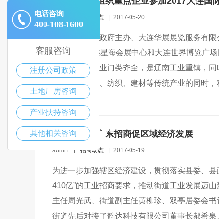
瓦房店市将组织重点企业参加2017大连国
电话咨询
admin
|
招商动态
|
2017-05-20
400-108-1600
由大连市人民政府主办、大连华展展览服务有限公
客服咨询
至27日在大连星海会展中心和大连世界博览广
基础雄厚、行业门类齐全，是辽南工业重镇，同
注册公司政策
农副产品加工、纺织、建材等传统产业的同时，
土地厂房咨询
略...
产业扶持咨询
其他相关咨询
桃源街道赴广东招商促区域经济发展
admin
|
招商动态
|
2017-05-19
为进一步加强辖区经济建设，贯彻落实县委、县政
410亿”的工业招商要求，推动街道工业发展迈山
主任周光武、街道副主任黄柳珍、双亭居委会书
街道先后对接了韵达科技有限公司董事长郝希泉、