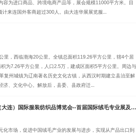
容为进口商品、跨境电商产品等，展会规模11000平方米。目
计来连国外客商超过300人。由大连华展展览服...
里，西临渤海20公里。全镇总面积119.26平方公里，辖4个居
积为7.26平方公里，人口2.5万，建成区面积5平方公里。周边
沿革复州城镇为辽南著名历史文化古镇，从西汉时期建立县治至解
济、文化中心。解放后，县委、县政府迁...
中国畜产品流通协会关于参加2017年中国（大连）国际服装纺织品博览会--首届国际绒毛专业展及交流活动
元化市场，促进中国绒毛产业的发展与进步，实现从产品出口到