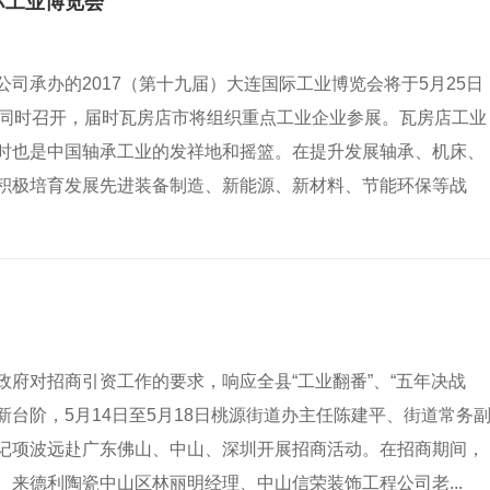
际工业博览会
司承办的2017（第十九届）大连国际工业博览会将于5月25日
场同时召开，届时瓦房店市将组织重点工业企业参展。瓦房店工业
时也是中国轴承工业的发祥地和摇篮。在提升发展轴承、机床、
积极培育发展先进装备制造、新能源、新材料、节能环保等战
府对招商引资工作的要求，响应全县“工业翻番”、“五年决战
新台阶，5月14日至5月18日桃源街道办主任陈建平、街道常务
记项波远赴广东佛山、中山、深圳开展招商活动。在招商期间，
来德利陶瓷中山区林丽明经理、中山信荣装饰工程公司老...