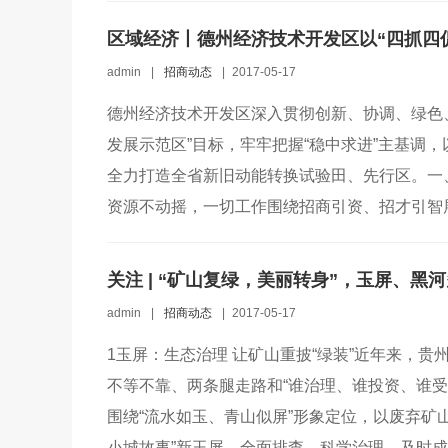
admin
|
招商动态
|
2017-05-17
德州经济技术开发区深入贯彻创新、协调、绿色
发展示范区”目标，牢牢把握“稳中求进”主基调，
全力打造全省新旧动能转换试验田、先行区。一、
资源不动摇，一切工作围绕招商引资、招才引智展开
关注 | “矿山复绿，美丽转身”，玉屏、黑
admin
|
招商动态
|
2017-05-17
1玉屏：生态治理 让矿山重披“绿装”近年来，
不等不靠、两条腿走路和“谁治理、谁投资、谁
围绕“流水如玉、青山似屏”形象定位，以废弃矿
小城故事”新玉屏。全面排查，科学治理。及时成