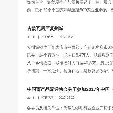
场为主旨，集贸易推广与零售展销于一体。展会内
前，已有30余个国家和地区近500家企业参展，预
古韵瓦房店复州城
admin
|
招商动态
|
2017-05-22
复州城镇位于瓦房店市中西部，东距瓦房店市30公
民委，14个行政村，总人口5.4万人。城镇规划面
八个乡镇接壤，城镇辐射人口达40多万。历史
放初期，一直是州、县所在地，是原复县政治、经
admin
|
招商动态
|
2017-05-22
各会员及相关单位：为帮助绒毛行业企业开拓多